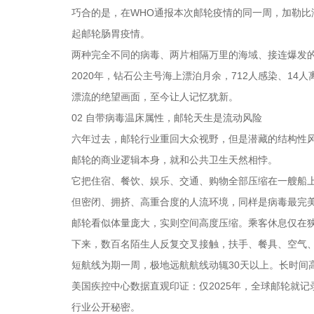
巧合的是，在WHO通报本次邮轮疫情的同一周，加勒比海
起邮轮肠胃疫情。
两种完全不同的病毒、两片相隔万里的海域、接连爆发
2020年，钻石公主号海上漂泊月余，712人感染、1
漂流的绝望画面，至今让人记忆犹新。
02 自带病毒温床属性，邮轮天生是流动风险
六年过去，邮轮行业重回大众视野，但是潜藏的结构性
邮轮的商业逻辑本身，就和公共卫生天然相悖。
它把住宿、餐饮、娱乐、交通、购物全部压缩在一艘船
但密闭、拥挤、高重合度的人流环境，同样是病毒最完
邮轮看似体量庞大，实则空间高度压缩。乘客休息仅在
下来，数百名陌生人反复交叉接触，扶手、餐具、空气
短航线为期一周，极地远航航线动辄30天以上。长时间
美国疾控中心数据直观印证：仅2025年，全球邮轮就记
行业公开秘密。