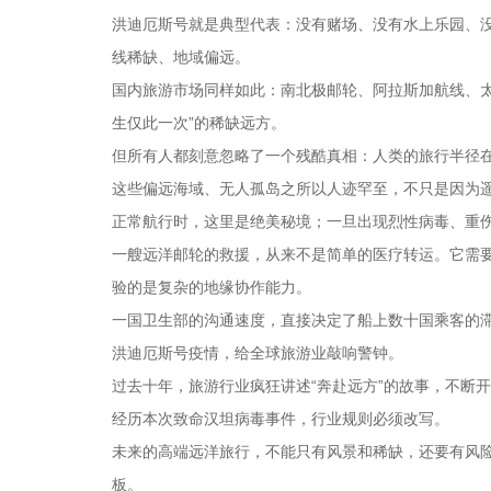
洪迪厄斯号就是典型代表：没有赌场、没有水上乐园、
线稀缺、地域偏远。
国内旅游市场同样如此：南北极邮轮、阿拉斯加航线、
生仅此一次”的稀缺远方。
但所有人都刻意忽略了一个残酷真相：人类的旅行半径
这些偏远海域、无人孤岛之所以人迹罕至，不只是因为
正常航行时，这里是绝美秘境；一旦出现烈性病毒、重
一艘远洋邮轮的救援，从来不是简单的医疗转运。它需
验的是复杂的地缘协作能力。
一国卫生部的沟通速度，直接决定了船上数十国乘客的
洪迪厄斯号疫情，给全球旅游业敲响警钟。
过去十年，旅游行业疯狂讲述“奔赴远方”的故事，不断
经历本次致命汉坦病毒事件，行业规则必须改写。
未来的高端远洋旅行，不能只有风景和稀缺，还要有风
板。