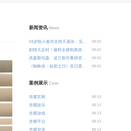
新闻资讯
News
59岁陈小春坦言绝不退休：见过太...
08-02
剧情大反转！爆料女硬刚黄政民方...
08-02
杰森斯坦森、诺兰新作重磅登场！...
08-02
《蜘蛛侠：崭新之日》首日票房2....
08-02
案例展示
Case
杏耀官网
08-13
杏耀娱乐
08-13
杏耀游戏
08-13
杏耀平台
08-13
杏耀登录
08-13