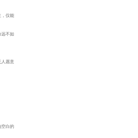
主，仅能
力远不如
无人愿意
施空白的