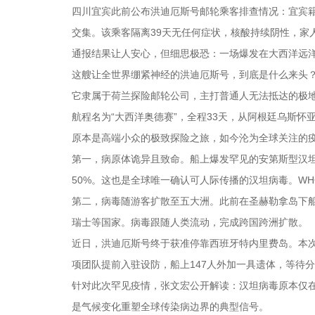
四川宜宾此前公布洪迪厄斯号邮轮乘客排查情况：宜宾籍
交集。该乘客隔离39天无任何症状，核酸持续阴性，家
通报结果让人安心，但细思极恐：一场爆发在大西洋远
这艘让全世界绷紧神经的洪迪厄斯号，到底是什么来头
它隶属于荷兰探险邮轮公司，主打普通人无法抵达的极地小众
航程名为“大西洋奥德赛”，全程33天，从阿根廷乌斯
原本是高端小众的极致探险之旅，如今沦为全球关注的
第一，病原体诡异且致命。船上爆发罕见的安第斯型汉坦
50%。这也是全球唯一确认可人际传播的汉坦病毒。W
第二，病毒随游客扩散至五大洲。此前在圣赫勒拿岛下船
瑞士等国家。病毒跟随人类流动，完成跨国跨洲扩散。
近日，洪迪厄斯号终于获准停靠西班牙特内里费岛。本次
项团队提前入驻设防，船上147人外加一具遗体，等待
针对此次罕见疫情，张文宏公开解读：汉坦病毒原本仅
是气候变化重塑全球传染病边界的典型信号。