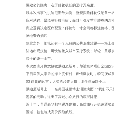
更致命的隐患，在于邮轮极低的医疗冗余度。
以本次出事的洪迪厄斯号为例，整艘探险邮轮仅配备一
应对感冒、晕船等轻微病症，面对可引发重症肺炎的烈
商业逻辑决定医疗配置：邮轮每一寸空间都标注价格，
陆地普通酒店。
除此之外，邮轮还有一个无解的公共卫生难题——海上
陆地出现疫情，可快速接入城市医疗系统；邮轮一旦暴
接手的烫手山芋。
本次西班牙执意接收洪迪厄斯号，却被媒体曝出全国仅
平日里供人享乐的海上度假村，疫情爆发时，瞬间变成
03 昂贵的远方：人类脚步走太快，卫生体系跟不上
洪迪厄斯号上，一名美国视频博主泪流满面：“我们不只
游客的无助，道出了高端小众旅行的底层隐患。
近十年，普通豪华邮轮逐渐饱和，高端旅行开始追逐极
区域，被包装成高价探险航线。