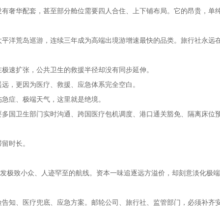
没有奢华配套，甚至部分舱位需要四人合住、上下铺布局。它的昂贵，单
太平洋荒岛巡游，连续三年成为高端出境游增速最快的品类。旅行社永远在
在极速扩张，公共卫生的救援半径却没有同步延伸。
遥远，更因为医疗、救援、应急体系完全空白。
伤急症、极端天气，这里就是绝境。
要多国卫生部门实时沟通、跨国医疗包机调度、港口通关豁免、隔离床位
滞留时长。
开发极致小众、人迹罕至的航线。资本一味追逐远方溢价，却刻意淡化极
险告知、医疗兜底、应急方案。邮轮公司、旅行社、监管部门，必须补齐