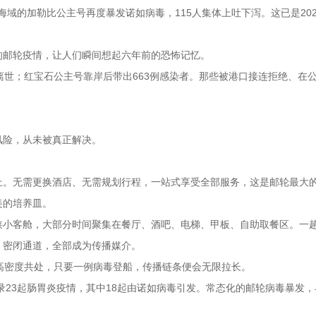
域的加勒比公主号再度暴发诺如病毒，115人集体上吐下泻。这已是202
的邮轮疫情，让人们瞬间想起六年前的恐怖记忆。
4人离世；红宝石公主号靠岸后带出663例感染者。那些被港口接连拒绝、在
风险，从未被真正解决。
上。无需更换酒店、无需规划行程，一站式享受全部服务，这是邮轮最大
美的培养皿。
狭小客舱，大部分时间聚集在餐厅、酒吧、电梯、甲板、自助取餐区。一
、密闭通道，全部成为传播媒介。
高密度共处，只要一例病毒登船，传播链条便会无限拉长。
录23起肠胃炎疫情，其中18起由诺如病毒引发。常态化的邮轮病毒暴发