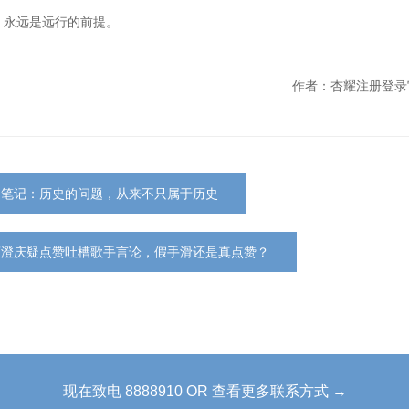
，永远是远行的前提。
作者：杏耀注册登录
书笔记：历史的问题，从来不只属于历史
庾澄庆疑点赞吐槽歌手言论，假手滑还是真点赞？
现在致电 8888910 OR 查看更多联系方式 →