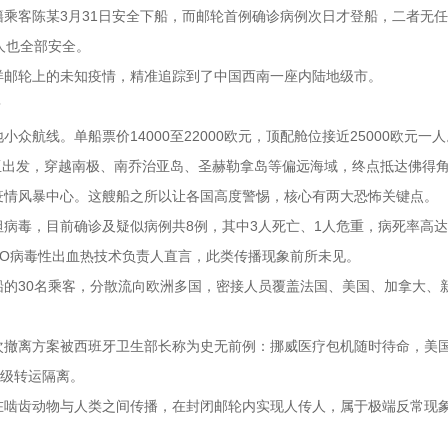
乘客陈某3月31日安全下船，而邮轮首例确诊病例次日才登船，二者无
人也全部安全。
洋邮轮上的未知疫情，精准追踪到了中国西南一座内陆地级市。
？
航线。单船票价14000至22000欧元，顶配舱位接近25000欧元一
怀亚出发，穿越南极、南乔治亚岛、圣赫勒拿岛等偏远海域，终点抵达佛得
疫情风暴中心。这艘船之所以让各国高度警惕，核心有两大恐怖关键点。
病毒，目前确诊及疑似病例共8例，其中3人死亡、1人危重，病死率高达
HO病毒性出血热技术负责人直言，此类传播现象前所未见。
的30名乘客，分散流向欧洲多国，密接人员覆盖法国、美国、加拿大、
撤离方案被西班牙卫生部长称为史无前例：挪威医疗包机随时待命，美国
分级转运隔离。
在啮齿动物与人类之间传播，在封闭邮轮内实现人传人，属于极端反常现