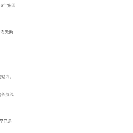
6年第四
公海无助
的魅力。
趟长航线
，早已是