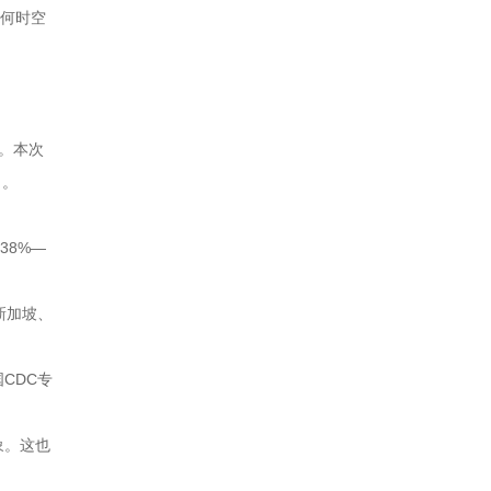
任何时空
人。本次
角。
38%—
新加坡、
CDC专
象。这也