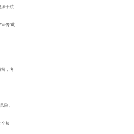
纯源于航
宣传“此
预留，考
端风险。
安全短