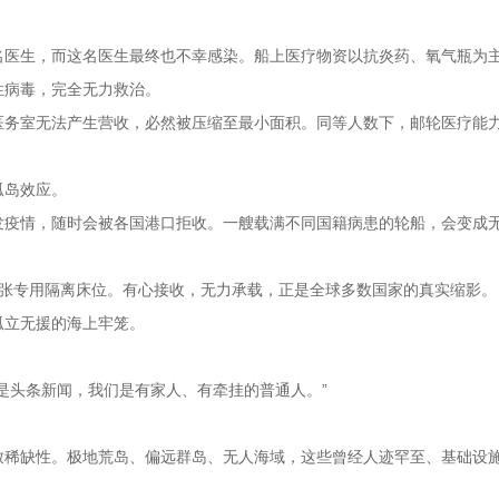
名医生，而这名医生最终也不幸感染。船上医疗物资以抗炎药、氧气瓶为
性病毒，完全无力救治。
医务室无法产生营收，必然被压缩至最小面积。同等人数下，邮轮医疗能
孤岛效应。
发疫情，随时会被各国港口拒收。一艘载满不同国籍病患的轮船，会变成
9张专用隔离床位。有心接收，无力承载，正是全球多数国家的真实缩影。
孤立无援的海上牢笼。
是头条新闻，我们是有家人、有牵挂的普通人。”
致稀缺性。极地荒岛、偏远群岛、无人海域，这些曾经人迹罕至、基础设