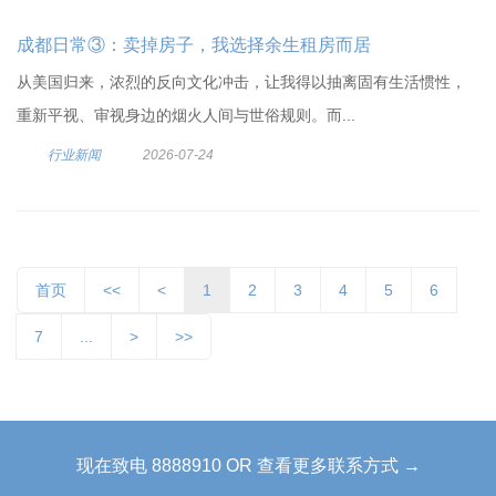
成都日常③：卖掉房子，我选择余生租房而居
从美国归来，浓烈的反向文化冲击，让我得以抽离固有生活惯性，
重新平视、审视身边的烟火人间与世俗规则。而...
行业新闻
2026-07-24
首页
<<
<
1
2
3
4
5
6
7
...
>
>>
现在致电 8888910 OR 查看更多联系方式 →